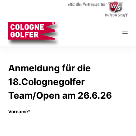
Z
u
m
I
n
h
a
l
Anmeldung für die
t
s
18.Colognegolfer
p
Team/Open am 26.6.26
r
i
n
Vorname*
g
e
n